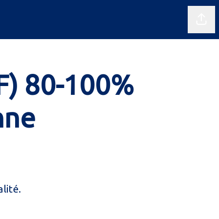
Parta
/F) 80-100%
nne
lité.