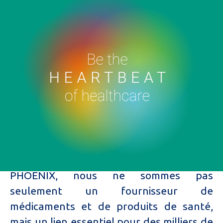
Be the heartbeat of
healthcare
Nous accompagnons nos clients pour
leur bien-être en mettant en avant les
compétences de nos professionnels de
santé dans l’accueil, le conseil, la science
du médicament et la connaissance des
patients.
En tant que membre du groupe
PHOENIX, nous ne sommes pas
seulement un fournisseur de
médicaments et de produits de santé,
mais un lien essentiel pour des milliers de